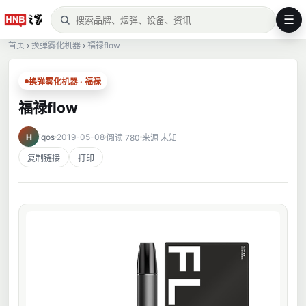
☰
首页
›
换弹雾化机器
›
福禄flow
换弹雾化机器 · 福禄
福禄flow
H
iqos
2019-05-08
阅读 780
来源 未知
复制链接
打印