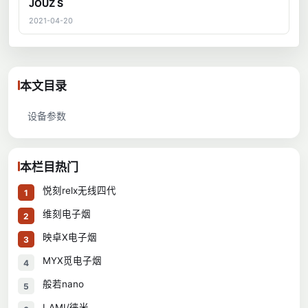
JOUZ S
2021-04-20
本文目录
设备参数
本栏目热门
悦刻relx无线四代
1
维刻电子烟
2
映卓X电子烟
3
MYX觅电子烟
4
般若nano
5
LAMI/徕米