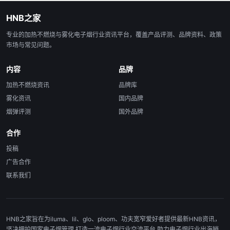
HNB之家
专业的加热不燃烧与雾化电子烟行业资讯平台，覆盖产品评测、品牌资料、政策
市场与常见问题。
内容
品牌
加热不燃烧资讯
品牌库
雾化资讯
国内品牌
烟弹评测
国外品牌
合作
投稿
广告合作
联系我们
HNB之家旨在为iluma、lil、glo、ploom、功夫宽窄爱好者提供最新HNB资讯，
坚决拥护国家电子烟管理,打造一流电子烟行业交流平台,助力电子烟行业出海销