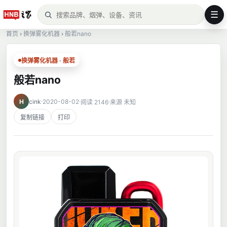
☰
首页
›
换弹雾化机器
›
般若nano
换弹雾化机器 · 般若
般若nano
H
cink
2020-08-02
阅读 2146
来源 未知
复制链接
打印