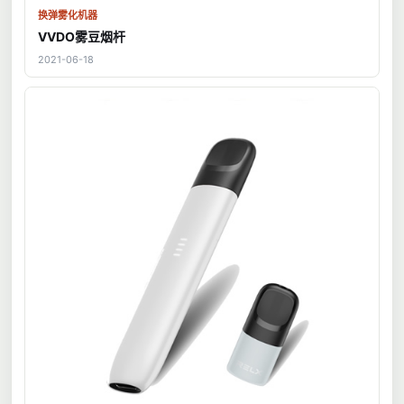
换弹雾化机器
VVDO雾豆烟杆
2021-06-18