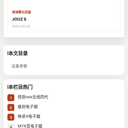
换弹雾化机器
JOUZ S
2021-04-20
本文目录
设备参数
本栏目热门
悦刻relx无线四代
1
维刻电子烟
2
映卓X电子烟
3
MYX觅电子烟
4