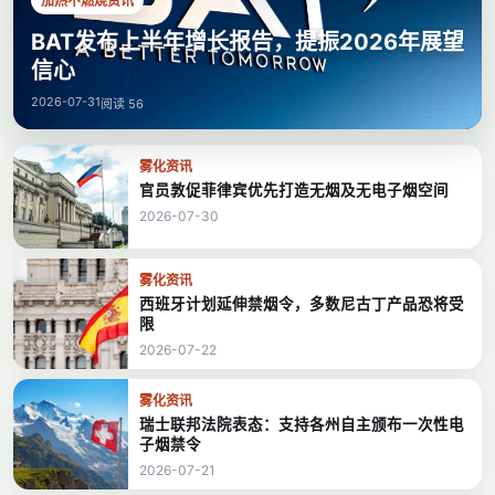
加热不燃烧资讯
BAT发布上半年增长报告，提振2026年展望
信心
2026-07-31
阅读 56
雾化资讯
官员敦促菲律宾优先打造无烟及无电子烟空间
2026-07-30
雾化资讯
西班牙计划延伸禁烟令，多数尼古丁产品恐将受
限
2026-07-22
雾化资讯
瑞士联邦法院表态：支持各州自主颁布一次性电
子烟禁令
2026-07-21