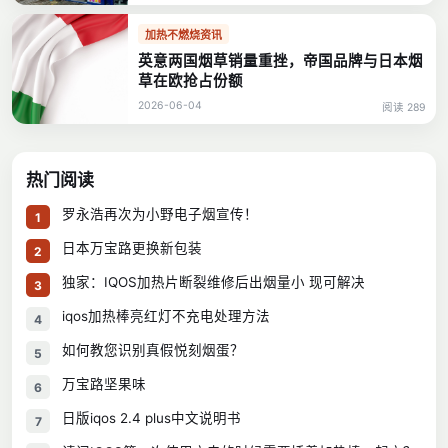
加热不燃烧资讯
英意两国烟草销量重挫，帝国品牌与日本烟
草在欧抢占份额
2026-06-04
阅读 289
热门阅读
罗永浩再次为小野电子烟宣传！
1
日本万宝路更换新包装
2
独家：IQOS加热片断裂维修后出烟量小 现可解决
3
iqos加热棒亮红灯不充电处理方法
4
如何教您识别真假悦刻烟蛋？
5
万宝路坚果味
6
日版iqos 2.4 plus中文说明书
7