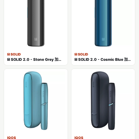
lil SOLID
lil SOLID
lil SOLID 2.0 - Stone Grey 加热不燃烧主机
lil SOLID 2.0 - Cosmic Blue 加热不燃烧主机
IQOS
IQOS