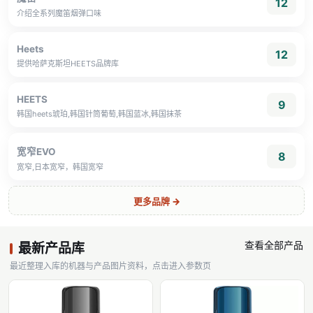
12
介绍全系列魔笛烟弹口味
Heets
12
提供哈萨克斯坦HEETS品牌库
HEETS
9
韩国heets琥珀,韩国针筒葡萄,韩国蓝冰,韩国抹茶
宽窄EVO
8
宽窄,日本宽窄，韩国宽窄
更多品牌 →
查看全部产品
最新产品库
最近整理入库的机器与产品图片资料，点击进入参数页