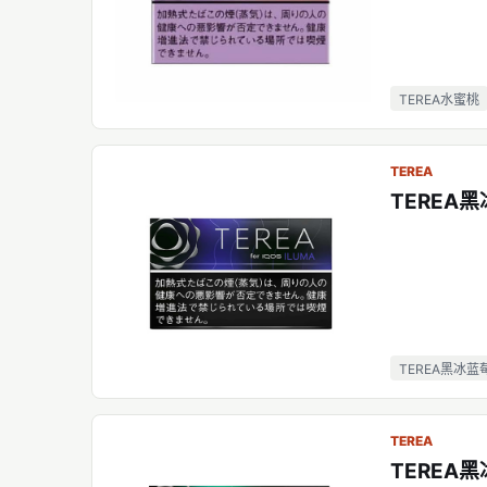
TEREA水蜜桃
TEREA
TEREA
TEREA黑冰蓝
TEREA
TEREA