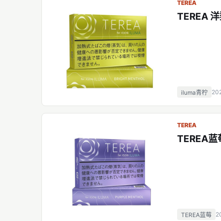
TEREA
TEREA 
20
iluma青柠
TEREA
TEREA蓝
2
TEREA蓝莓