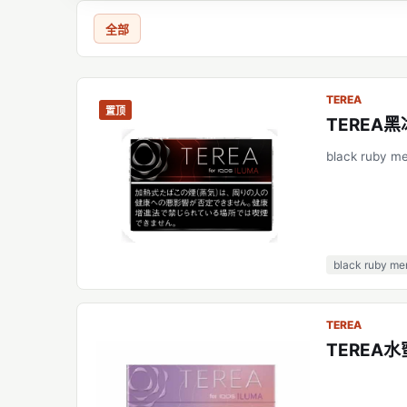
全部
TEREA
置顶
TEREA
black ruby me
black ruby me
TEREA
TEREA