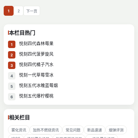
1
2
下一页
本栏目热门
悦刻四代森林莓果
1
悦刻四代菠萝旋风
2
悦刻四代橘子汽水
3
悦刻一代草莓雪冰
4
悦刻五代冰魄蓝莓烟
5
悦刻五代爆柠樱桃
6
相关栏目
雾化资讯
加热不燃烧资讯
常见问题
新品速递
烟弹评测