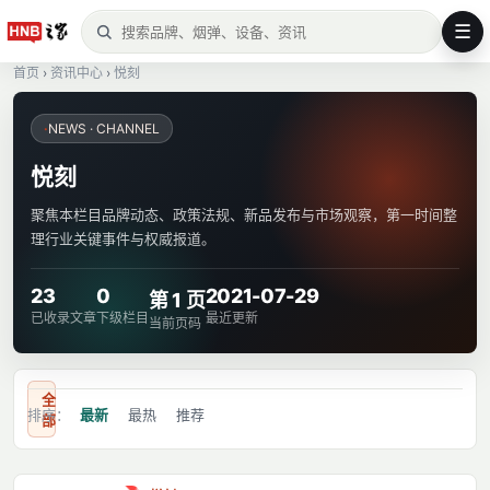
☰
首页
›
资讯中心
›
悦刻
·
NEWS · CHANNEL
悦刻
聚焦本栏目品牌动态、政策法规、新品发布与市场观察，第一时间整
理行业关键事件与权威报道。
23
0
2021-07-29
第 1 页
已收录文章
下级栏目
最近更新
当前页码
全
排序：
最新
最热
推荐
部