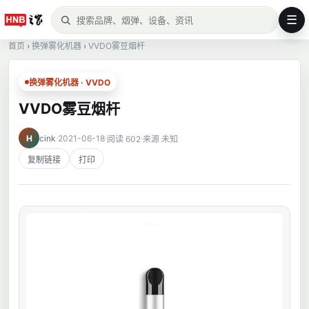
☰
首页
›
换弹雾化机器
›
VVDO雾豆烟杆
换弹雾化机器 · VVDO
VVDO雾豆烟杆
H
cink
2021-06-18
阅读 602
来源 未知
复制链接
打印