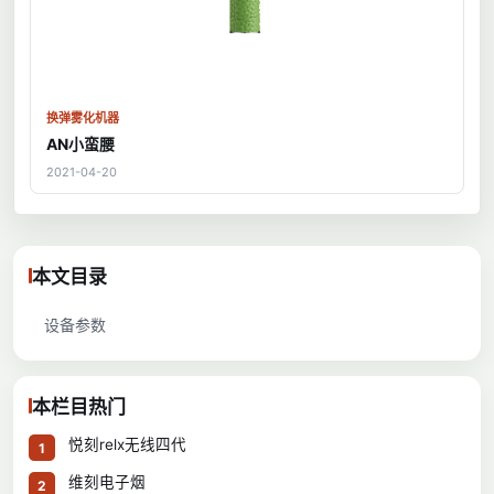
换弹雾化机器
AN小蛮腰
2021-04-20
本文目录
设备参数
本栏目热门
悦刻relx无线四代
1
维刻电子烟
2