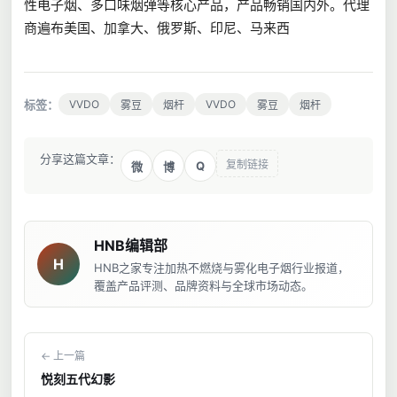
性电子烟、多口味烟弹等核心产品，产品畅销国内外。代理
商遍布美国、加拿大、俄罗斯、印尼、马来西
标签：
VVDO
VVDO
雾豆
烟杆
雾豆
烟杆
分享这篇文章：
复制链接
Q
微
博
HNB编辑部
H
HNB之家专注加热不燃烧与雾化电子烟行业报道，
覆盖产品评测、品牌资料与全球市场动态。
← 上一篇
悦刻五代幻影