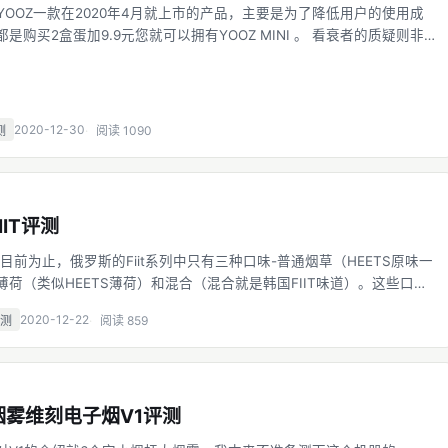
ni 是YOOZ一款在2020年4月就上市的产品，主要是为了降低用户的使用成
是购买2盒蛋加9.9元您就可以拥有YOOZ MINI 。 看衰者的质疑则非
9块9的烟杆能使用吗？这么便宜的烟杆能重复使用很多次吗？电池容量
小编今天跟
2020-12-30
测
阅读 1090
IT评测
到目前为止，俄罗斯的Fiit系列中只有三种口味-普通烟草（HEETS原味一
荷（类似HEETS薄荷）和混合（混合就是韩国FIIT味道）。这些口味
色识别。 现在非常方便了，IQOS和lil设备范围支持Philip Morris生
2020-12-22
评测
阅读 859
烟
烟雾维刻电子烟V1评测