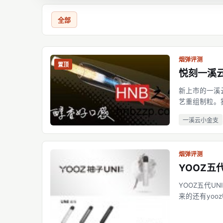
全部
烟弹评测
置顶
悦刻一溪
新上市的一溪
艺重组制粒。
其中的成分，
一溪云小金支
一个系列产品
烟弹评测
YOOZ五
YOOZ五代U
来的还有yooz
大，UNI可以
以盖住烟弹保