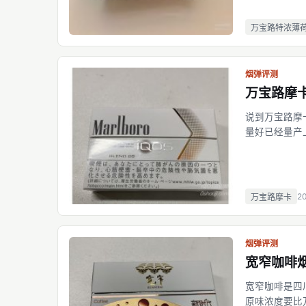
万宝路特浓薄
烟弹评测
万宝路摩
说到万宝路摩
量好已经量产
就导致了摩卡
很多，万宝路
2
万宝路摩卡
烟弹评测
宽窄咖啡
宽窄咖啡是四
原味浓度要比