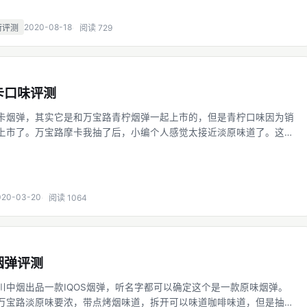
2020-08-18
荷评测
阅读 729
卡口味评测
卡烟弹，其实它是和万宝路青柠烟弹一起上市的，但是青柠口味因为销
上市了。万宝路摩卡我抽了后，小编个人感觉太接近淡原味道了。这也
现在还是只能在IQOS直营店购买到，万宝路的烟弹可以说比HEETS好抽
摩卡抽
020-03-20
阅读 1064
烟弹评测
川中烟出品一款IQOS烟弹，听名字都可以确定这个是一款原味烟弹。
万宝路淡原味要浓，带点烤烟味道，拆开可以味道咖啡味道，但是抽起