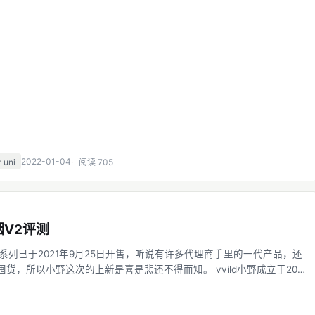
2022-01-04
 uni
阅读 705
V2评测
系列已于2021年9月25日开售，听说有许多代理商手里的一代产品，还
货，所以小野这次的上新是喜是悲还不得而知。 vvild小野成立于2019
上升至电子雾化行业的头部品牌之一，以CEO季岳林为首的核心团队均出
小野