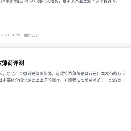
对V1的介绍就6个字小烟杆大烟雾，我本来不准备测下这个机器的，
2020-11-26
阅读 835
浓薄荷评测
装，想也不会想到是薄荷烟弹，这款特浓薄荷是莫菲在日本发布的万宝
日本媒体介绍说是史上上凉的烟弹，可能我抽七星蓝莓多了，没感觉出
比蓝莓凉一点，比浓薄荷也凉一点。但是没有浓薄荷好抽，因为它有一种
。