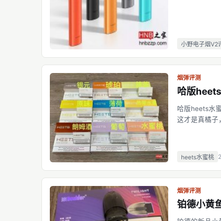
小野电子烟V2
烟弹评测
哈版hee
哈版heets
这才是真橘子
后味就像大多
韩版heets橘
heets水蜜桃
烟弹评测
铂德小黄