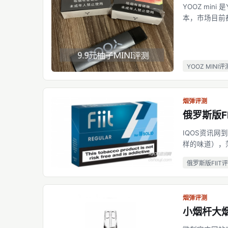
YOOZ mi
本，市场目前都
常多，比如：
是否够用？ 
YOOZ MINI评
烟弹评测
俄罗斯版FI
IQOS资讯网
样的味道），薄
包装很容易通过颜
俄罗斯版FIIT
产的所有加热
烟弹评测
小烟杆大