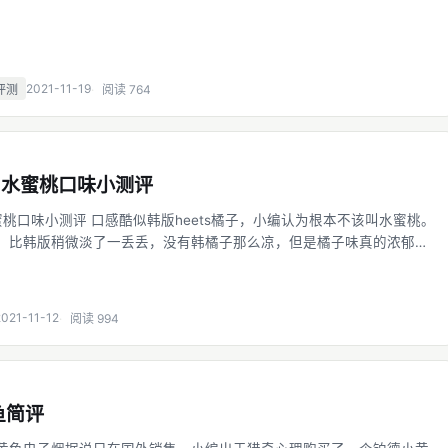
2021-11-19
评测
阅读 764
ts水蜜桃口味小测评
水蜜桃口味小测评 口感酷似韩版heets橘子，小编认为根本不该叫水蜜桃。
，比韩版稍微淡了一丢丢，没有韩橘子那么凉，但是橘子味真的浓郁。
数水果烟一样，会慢慢变淡，回甘，但不会干呕恶心。 小编亲测，喜欢
子的
2021-11-12
阅读 994
鱼简评