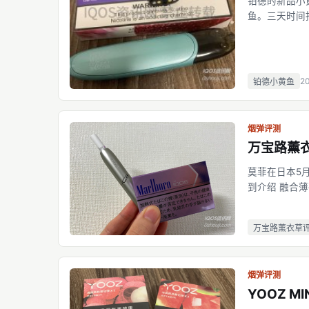
铂德的新品小
鱼。三天时间
品牌数量巨多
小黄鱼电子烟
2
铂德小黄鱼
烟弹评测
万宝路薰
莫菲在日本5
到介绍 融合
拿到手后拆开
抽完喉咙和嘴
万宝路薰衣草
烟弹评测
YOOZ MI