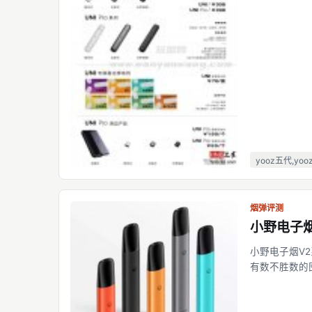
yooz五代,yooz
烟弹评测
小野电子烟
小野电子烟V2
有数不胜数的囤
年1月，迅速
自于华为。 