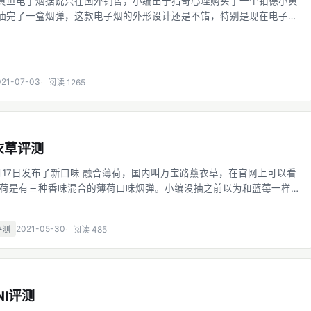
黄鱼电子烟据说只在国外销售，小编出于猎奇心理购买了一个铂德小黄
抽完了一盒烟弹，这款电子烟的外形设计还是不错，特别是现在电子烟
，铂德小黄鱼你见到后就觉得外观很新异，至少在某特定的场所，你的
不会
021-07-03
阅读 1265
衣草评测
月17日发布了新口味 融合薄荷，国内叫万宝路薰衣草，在官网上可以看
薄荷是有三种香味混合的薄荷口味烟弹。小编没抽之前以为和蓝莓一样，
包装就能问到浓浓的纯薄荷味道。 薄荷浓度基本和万宝路浓薄荷一样，
巴
2021-05-30
评测
阅读 485
NI评测