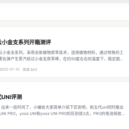
云小金支系列开箱测评
云小金支系列，采用全新植物原萃技术，选用植物材料，通过特殊的工
雾化弹产生蒸汽经过小金支原萃棒，在约50度左右的温度下，稳定脱附
实现更醇正口感。 一溪云系列是悦刻针对悦刻四代、五代以及轻风出的
2022-01-10
阅读 843
，它
代UNI评测
NI 出来一段时间了，小编给大家简单介绍下区别吧，和五代uni同时推出
UNI PRO，yooz UNI和yooz UNI PRO的区别就2点，PRO的电池续航更
充一次电抽完一颗烟弹， UNI PRO续航估计更长，UNI PRO有盖子，可
持干净卫生