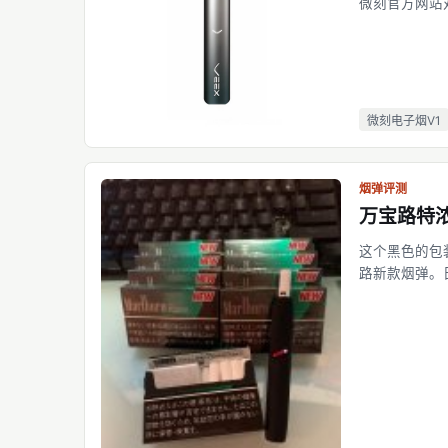
微刻官方网站
微刻电子烟V1
烟弹评测
万宝路特
这个黑色的包
路新款烟弹。
来.个人觉得
味道说不清楚