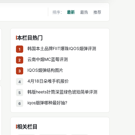
排序：
最新
最热
推荐
本栏目热门
韩国本土品牌FIIT爆珠IQOS烟弹评测
1
云南中烟MC蓝莓评测
2
IQOS烟弹结构图片
3
4月18日朵唯手机报价
4
韩版heets针筒深蓝绿色琥珀简单评测
5
iqos烟弹哪种最好抽?
6
相关栏目