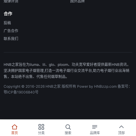
烟弹评测
国外品牌
合作
投稿
广告合作
联系我们
HNB之家旨在为iluma、lil、glo、ploom、功夫宽窄爱好者提供最新HNB资讯，
坚决拥护国家电子烟管理,打造一流电子烟行业交流平台,助力电子烟行业出海销
售，本站绝不出售、代售任何烟草制品。
Copyright © 2016-2026 HNB之家 版权所有 Power by HNBzzp.com 备案号：
鄂ICP备19006840号
首页
分类
搜索
品牌库
顶部