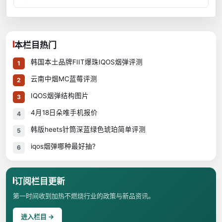
本栏目热门
韩国本土品牌FIIT爆珠IQOS烟弹评测
1
云南中烟MC蓝莓评测
2
IQOS烟弹结构图片
3
4月18日朵唯手机报价
4
韩版heets针筒深蓝绿色琥珀简单评测
5
iqos烟弹哪种最好抽?
6
订阅栏目更新
第一时间收到加热不燃烧行业的政策与新品资讯。
进入栏目 →