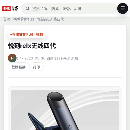
☰
首页
›
换弹雾化机器
›
悦刻relx无线四代
换弹雾化机器 · 悦刻
悦刻relx无线四代
H
cink
2020-05-30
阅读 5568
来源 未知
复制链接
打印