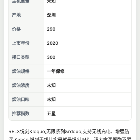
主机重量
未知
产地
深圳
价格
290
上市年份
2020
接口类型
300
烟油规格
一年保修
烟油浓度
未知
烟油口味
未知
推荐指数
五星
RELX悦刻&ldquo;无限系列&rdquo;支持无线充电、增强防
漏.&nbsp;悦刻无线其实是就是悦刻4代，请大家买烟弹不要