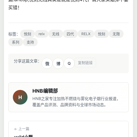
买错！
标签：
relx
RELX
悦刻
无线
四代
悦刻
无限
系列
支持
分享这篇文章：
复制链接
Q
微
博
HNB编辑部
H
HNB之家专注加热不燃烧与雾化电子烟行业报道，
覆盖产品评测、品牌资料与全球市场动态。
← 上一篇
vvild小野