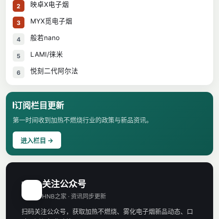
映卓X电子烟
2
MYX觅电子烟
3
般若nano
4
LAMI/徕米
5
悦刻二代阿尔法
6
订阅栏目更新
第一时间收到加热不燃烧行业的政策与新品资讯。
进入栏目 →
关注公众号
H
HNB之家 · 资讯同步更新
扫码关注公众号，获取加热不燃烧、雾化电子烟新品动态、口