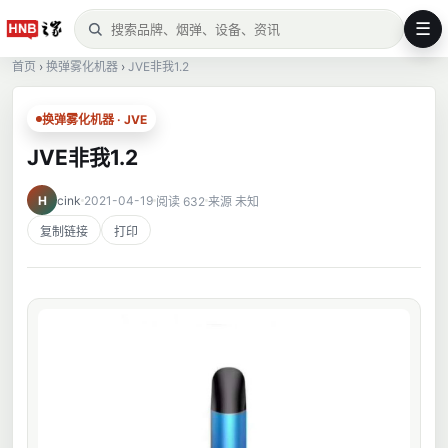
☰
首页
›
换弹雾化机器
›
JVE非我1.2
换弹雾化机器 · JVE
JVE非我1.2
H
cink
2021-04-19
阅读 632
来源 未知
复制链接
打印