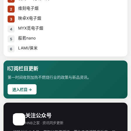
维刻电子烟
2
映卓X电子烟
3
MYX觅电子烟
4
般若nano
5
LAMI/徕米
6
订阅栏目更新
第一时间收到加热不燃烧行业的政策与新品资讯。
进入栏目 →
关注公众号
H
HNB之家 · 资讯同步更新