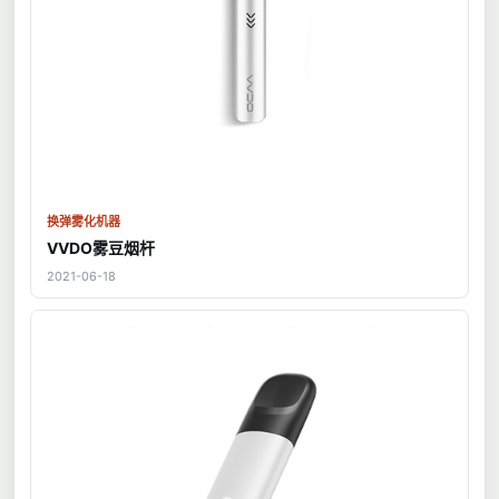
换弹雾化机器
VVDO雾豆烟杆
2021-06-18