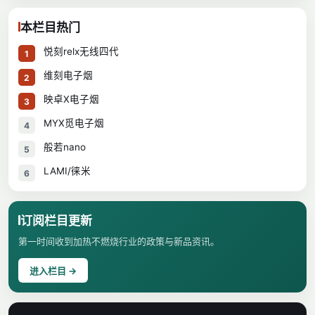
本栏目热门
悦刻relx无线四代
1
维刻电子烟
2
映卓X电子烟
3
MYX觅电子烟
4
般若nano
5
LAMI/徕米
6
订阅栏目更新
第一时间收到加热不燃烧行业的政策与新品资讯。
进入栏目 →