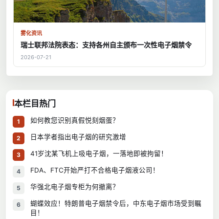
雾化资讯
瑞士联邦法院表态：支持各州自主颁布一次性电子烟禁令
2026-07-21
本栏目热门
如何教您识别真假悦刻烟蛋？
1
日本学者指出电子烟的研究激增
2
41岁沈某飞机上吸电子烟，一落地即被拘留！
3
FDA、FTC开始严打不合格电子烟液公司！
4
华强北电子烟专柜为何撤离？
5
蝴蝶效应！特朗普电子烟禁令后，中东电子烟市场受到瞩
6
目！