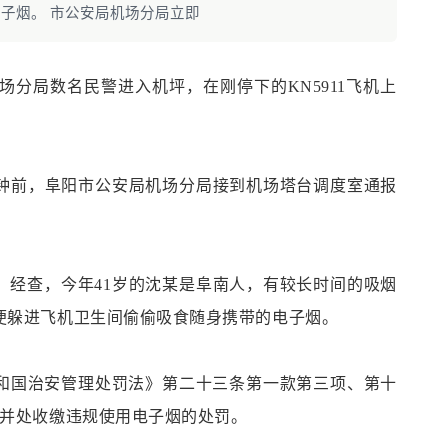
子烟。 市公安局机场分局立即
机场分局数名民警进入机坪，在刚停下的KN5911飞机上
分钟前，
阜阳
市公安局机场分局接到机场塔台调度室通报
。
。经查，今年
41岁的沈某是阜南人，有较长时间的吸烟
便躲进飞机卫生间偷偷吸食随身携带的电子烟。
和国治安管理处罚法》第二十三条第一款第三项、第十
日并处收缴违规使用电子烟的处罚。