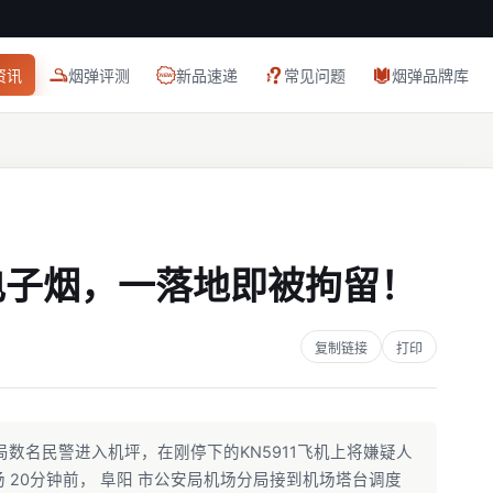
资讯
烟弹评测
新品速递
常见问题
烟弹品牌库
电子烟，一落地即被拘留！
复制链接
打印
局数名民警进入机坪，在刚停下的KN5911飞机上将嫌疑人
 20分钟前， 阜阳 市公安局机场分局接到机场塔台调度