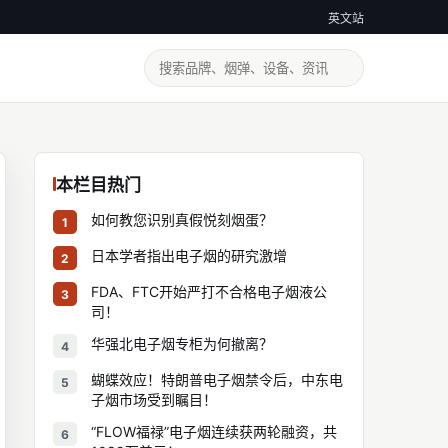
英文站
本栏目热门
如何教您识别真假悦刻烟蛋？
1
日本学者指出电子烟的研究激增
2
FDA、FTC开始严打不合格电子烟液公
3
司！
华强北电子烟专柜为何撤离？
4
蝴蝶效应！特朗普电子烟禁令后，中东电
5
子烟市场受到瞩目！
“FLOW福禄”电子烟连续获两轮融资，共
6