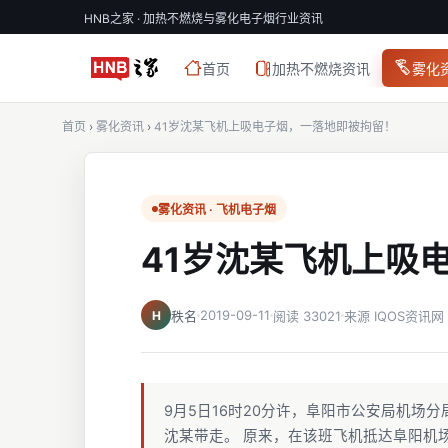
HNB之家 · 加热不燃烧与雾化电子烟行业资讯
首页
加热不燃烧资讯
雾化
首页
›
雾化资讯
›
41岁沈某飞机上吸电子烟，一落地即被拘留！
雾化资讯 · 飞机电子烟
41岁沈某飞机上吸
2019-09-11
H
秩名
阅读 33021
来源 IQOS资讯网
9月5日16时20分许，阜阳市公安局机场分
沈某带走。 原来，在该班飞机抵达阜阳机场