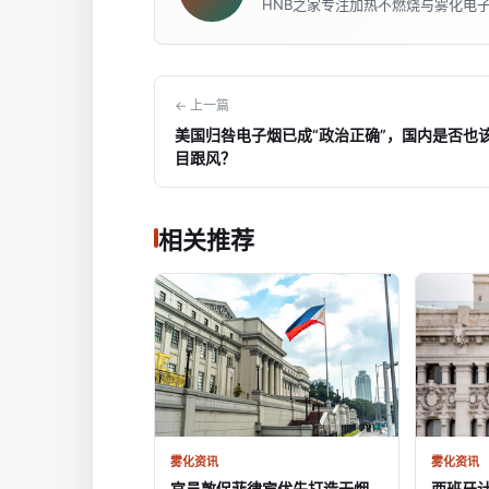
HNB之家专注加热不燃烧与雾化电
← 上一篇
美国归咎电子烟已成“政治正确”，国内是否也
目跟风？
相关推荐
雾化资讯
雾化资讯
官员敦促菲律宾优先打造无烟
西班牙