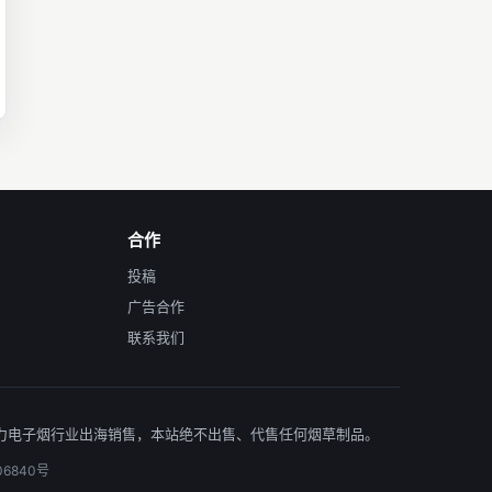
合作
投稿
广告合作
联系我们
台,助力电子烟行业出海销售，本站绝不出售、代售任何烟草制品。
06840号