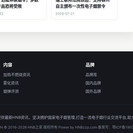
产品恐将受限
自主颁布一次性电子烟禁令
22
2026-07-21
内容
品牌
加热不燃烧资讯
品牌库
雾化资讯
国内品牌
烟弹评测
国外品牌
夫宽窄爱好者提供最新HNB资讯，坚决拥护国家电子烟管理,打造一流电子烟行业交流平
ight © 2016-2026 HNB之家 版权所有 Power by HNBzzp.com 备案号：鄂ICP备190