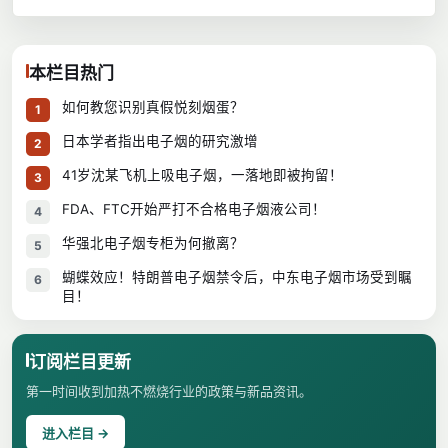
本栏目热门
如何教您识别真假悦刻烟蛋？
1
日本学者指出电子烟的研究激增
2
41岁沈某飞机上吸电子烟，一落地即被拘留！
3
FDA、FTC开始严打不合格电子烟液公司！
4
华强北电子烟专柜为何撤离？
5
蝴蝶效应！特朗普电子烟禁令后，中东电子烟市场受到瞩
6
目！
订阅栏目更新
第一时间收到加热不燃烧行业的政策与新品资讯。
进入栏目 →