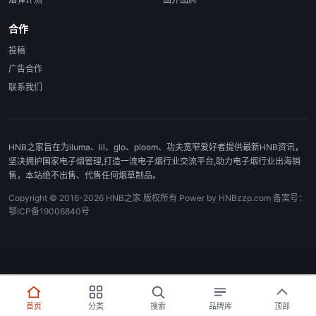
合作
投稿
广告合作
联系我们
HNB之家旨在为iluma、lil、glo、ploom、功夫宽窄爱好者提供最新HNB资讯，
坚决拥护国家电子烟管理,打造一流电子烟行业交流平台,助力电子烟行业出海销
售，本站绝不出售、代售任何烟草制品。
Copyright © 2016-2026 HNB之家 版权所有 Power by HNBzzp.com 备案号：
鄂ICP备19006840号
首页
分类
搜索
品牌库
顶部