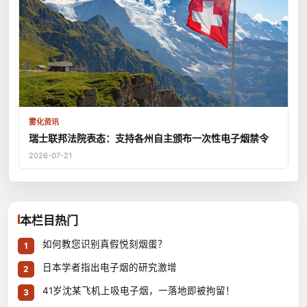
雾化资讯
瑞士联邦法院表态：支持各州自主颁布一次性电子烟禁令
2026-07-21
本栏目热门
如何教您识别真假悦刻烟蛋？
1
日本学者指出电子烟的研究激增
2
41岁沈某飞机上吸电子烟，一落地即被拘留！
3