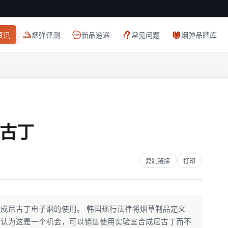
资讯
烟弹评测
新品速递
常见问题
烟弹品牌库
古丁
复制链接
打印
成尼古丁电子烟的使用。 韩国现行法律将烟草制品定义
司认为这是一个机会，可以销售使用实验室合成尼古丁而不