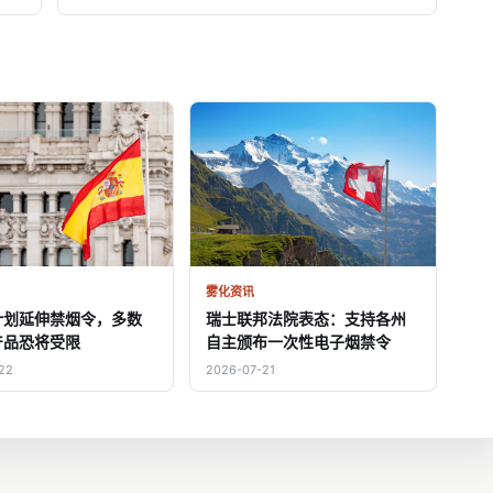
雾化资讯
计划延伸禁烟令，多数
瑞士联邦法院表态：支持各州
产品恐将受限
自主颁布一次性电子烟禁令
22
2026-07-21