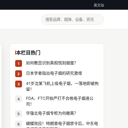
英文站
本栏目热门
如何教您识别真假悦刻烟蛋？
1
日本学者指出电子烟的研究激增
2
41岁沈某飞机上吸电子烟，一落地即被拘
3
留！
FDA、FTC开始严打不合格电子烟液公
4
司！
华强北电子烟专柜为何撤离？
5
蝴蝶效应！特朗普电子烟禁令后，中东电
6