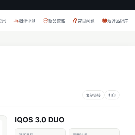
资讯
烟弹评测
新品速递
常见问题
烟弹品牌库
复制链接
打印
IQOS 3.0 DUO