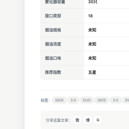
雾化器容量
30只
接口类型
18
烟油规格
未知
烟油浓度
未知
烟油口味
未知
推荐指数
五星
标签：
IQOS
3.0
DUO
IQOS
3.0
D
Q
分享这篇文章：
微
博