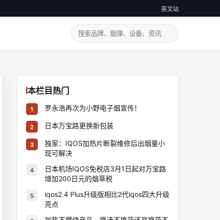
英文站
本栏目热门
罗永浩再次为小野电子烟宣传！
1
日本万宝路更换新包装
2
独家：IQOS加热片断裂维修后出烟量小
3
现可解决
日本机场IQOS免税店3月1日起对万宝路
4
增加200日元的烟草税
iqos2.4 Plus升级版相比2代iqos四大升级
5
亮点
加热不燃烧产品，换汤不换药还是换药不