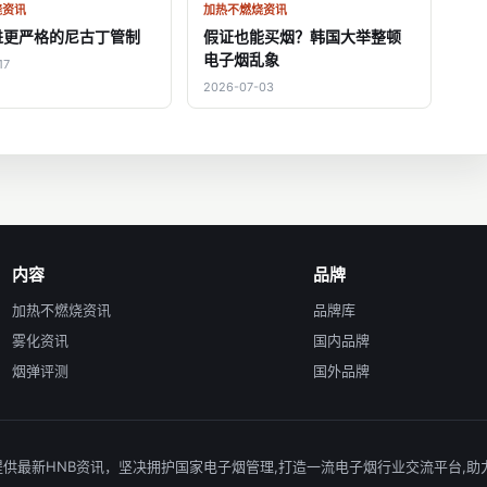
烧资讯
加热不燃烧资讯
进更严格的尼古丁管制
假证也能买烟？韩国大举整顿
电子烟乱象
17
2026-07-03
内容
品牌
加热不燃烧资讯
品牌库
雾化资讯
国内品牌
烟弹评测
国外品牌
夫宽窄爱好者提供最新HNB资讯，坚决拥护国家电子烟管理,打造一流电子烟行业交流平