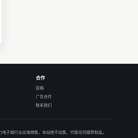
合作
投稿
广告合作
联系我们
台,助力电子烟行业出海销售，本站绝不出售、代售任何烟草制品。