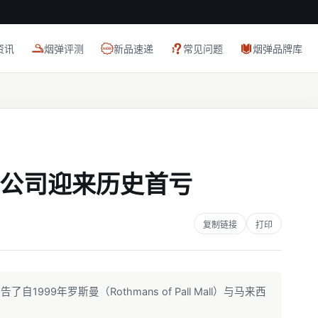
资讯
烟弹评测
新品速递
常见问题
烟弹品牌库
公司迎来历史首亏
复制链接
打印
自1999年罗斯曼（Rothmans of Pall Mall）与马来西