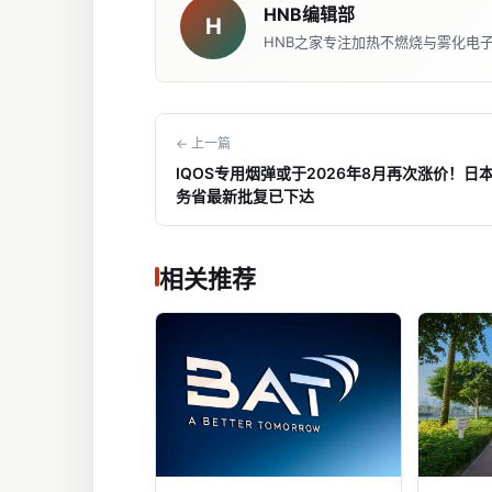
HNB编辑部
H
HNB之家专注加热不燃烧与雾化电
← 上一篇
IQOS专用烟弹或于2026年8月再次涨价！日
务省最新批复已下达
相关推荐