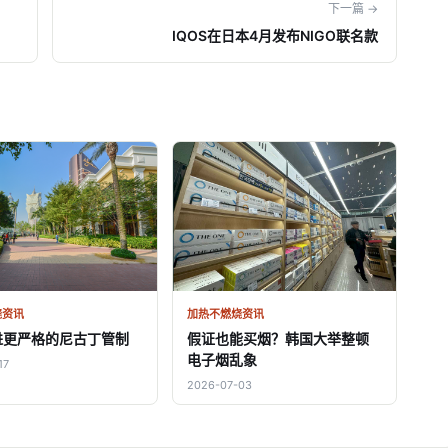
下一篇 →
IQOS在日本4月发布NIGO联名款
烧资讯
加热不燃烧资讯
进更严格的尼古丁管制
假证也能买烟？韩国大举整顿
电子烟乱象
17
2026-07-03