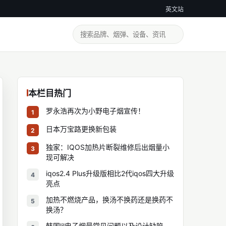
英文站
本栏目热门
罗永浩再次为小野电子烟宣传！
1
日本万宝路更换新包装
2
独家：IQOS加热片断裂维修后出烟量小
3
现可解决
iqos2.4 Plus升级版相比2代iqos四大升级
4
亮点
加热不燃烧产品，换汤不换药还是换药不
5
换汤？
韩国lil电子烟最常见问题以及设计缺陷