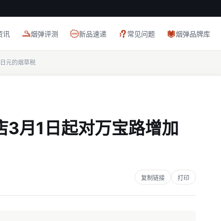
资讯
烟弹评测
新品速递
常见问题
烟弹品牌库
0日元的烟草税
店3月1日起对万宝路增加
网
复制链接
打印