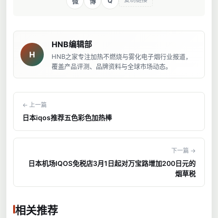
Q
微
博
HNB编辑部
H
HNB之家专注加热不燃烧与雾化电子烟行业报道，
覆盖产品评测、品牌资料与全球市场动态。
← 上一篇
日本iqos推荐五色彩色加热棒
下一篇 →
日本机场IQOS免税店3月1日起对万宝路增加200日元的
烟草税
相关推荐