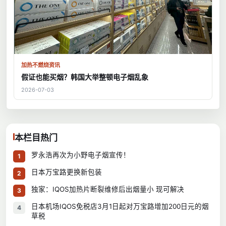
加热不燃烧资讯
假证也能买烟？韩国大举整顿电子烟乱象
2026-07-03
本栏目热门
罗永浩再次为小野电子烟宣传！
1
日本万宝路更换新包装
2
独家：IQOS加热片断裂维修后出烟量小 现可解决
3
日本机场IQOS免税店3月1日起对万宝路增加200日元的烟
4
草税