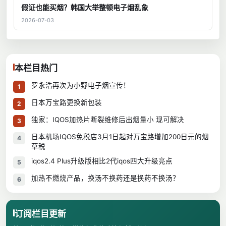
假证也能买烟？韩国大举整顿电子烟乱象
2026-07-03
本栏目热门
罗永浩再次为小野电子烟宣传！
1
日本万宝路更换新包装
2
独家：IQOS加热片断裂维修后出烟量小 现可解决
3
日本机场IQOS免税店3月1日起对万宝路增加200日元的烟
4
草税
iqos2.4 Plus升级版相比2代iqos四大升级亮点
5
加热不燃烧产品，换汤不换药还是换药不换汤？
6
订阅栏目更新