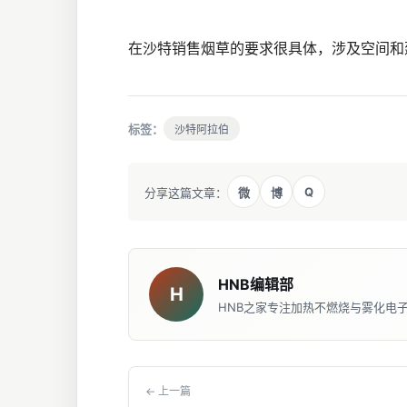
在沙特销售烟草的要求很具体，涉及空间和
标签：
沙特阿拉伯
Q
分享这篇文章：
微
博
HNB编辑部
H
HNB之家专注加热不燃烧与雾化电
← 上一篇