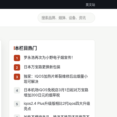
英文站
本栏目热门
罗永浩再次为小野电子烟宣传！
1
日本万宝路更换新包装
2
独家：IQOS加热片断裂维修后出烟量小
3
现可解决
日本机场IQOS免税店3月1日起对万宝路
4
增加200日元的烟草税
iqos2.4 Plus升级版相比2代iqos四大升级
5
亮点
加热不燃烧产品，换汤不换药还是换药不