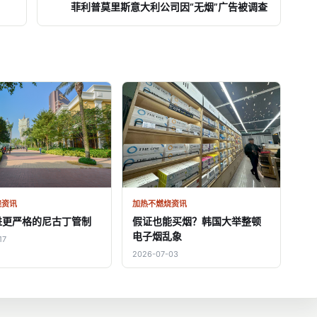
菲利普莫里斯意大利公司因“无烟”广告被调查
烧资讯
加热不燃烧资讯
进更严格的尼古丁管制
假证也能买烟？韩国大举整顿
电子烟乱象
17
2026-07-03