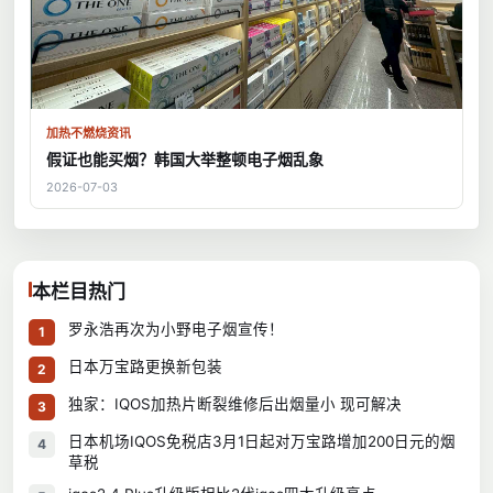
加热不燃烧资讯
假证也能买烟？韩国大举整顿电子烟乱象
2026-07-03
本栏目热门
罗永浩再次为小野电子烟宣传！
1
日本万宝路更换新包装
2
独家：IQOS加热片断裂维修后出烟量小 现可解决
3
日本机场IQOS免税店3月1日起对万宝路增加200日元的烟
4
草税