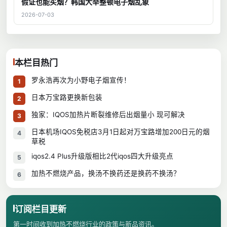
假证也能买烟？韩国大举整顿电子烟乱象
2026-07-03
本栏目热门
罗永浩再次为小野电子烟宣传！
1
日本万宝路更换新包装
2
独家：IQOS加热片断裂维修后出烟量小 现可解决
3
日本机场IQOS免税店3月1日起对万宝路增加200日元的烟
4
草税
iqos2.4 Plus升级版相比2代iqos四大升级亮点
5
加热不燃烧产品，换汤不换药还是换药不换汤？
6
订阅栏目更新
第一时间收到加热不燃烧行业的政策与新品资讯。