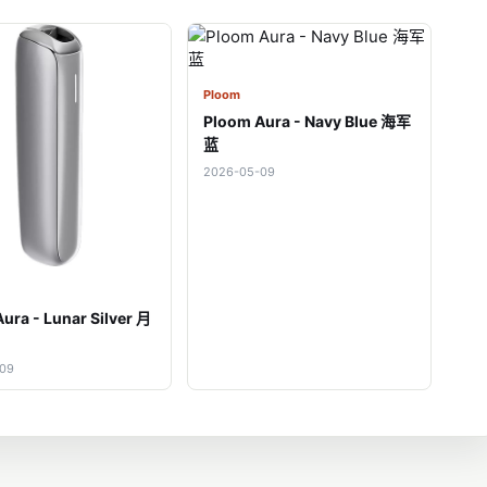
Ploom
Ploom Aura - Navy Blue 海军
蓝
2026-05-09
ura - Lunar Silver 月
-09