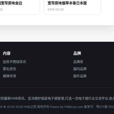
烟宽窄原味金边
宽窄原味烟草本香日本版
22
2019-03-22
内容
品牌
加热不燃烧资讯
品牌库
雾化资讯
国内品牌
烟弹评测
国外品牌
夫宽窄爱好者提供最新HNB资讯，坚决拥护国家电子烟管理,打造一流电子烟行业交流平
ight © 2016-2026 HNB之家 版权所有 Power by HNBzzp.com 备案号：鄂ICP备190