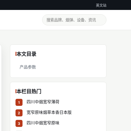
英文站
本文目录
产品参数
本栏目热门
四川中烟宽窄薄荷
1
宽窄原味烟草本香日本版
2
四川中烟宽窄原味
3