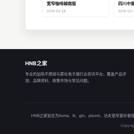
宽窄咖啡越南版
四川中
2019-03-28
2019-03-
HNB之家
专业的加热不燃烧与雾化电子烟行业资讯平台，覆盖产品评
测、品牌资料、政策市场与常见问题。
HNB之家旨在为iluma、lil、glo、ploom、功
Copyr