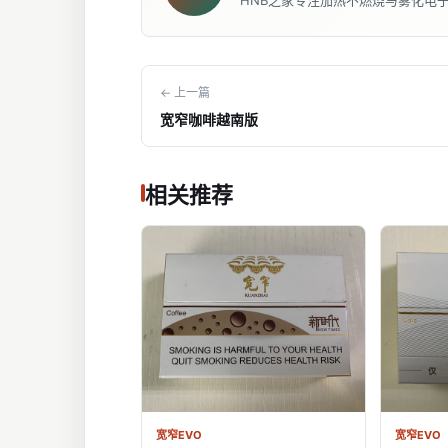
HNB之家专注加热不燃烧与雾化电
← 上一篇
宽窄咖啡越南版
相关推荐
宽窄EVO
宽窄EVO