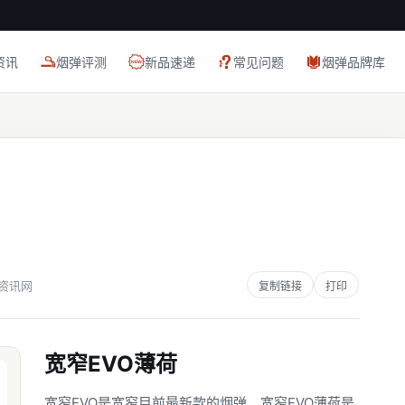
资讯
烟弹评测
新品速递
常见问题
烟弹品牌库
S资讯网
复制链接
打印
宽窄EVO薄荷
宽窄EVO是宽窄目前最新款的烟弹，宽窄EVO薄荷是