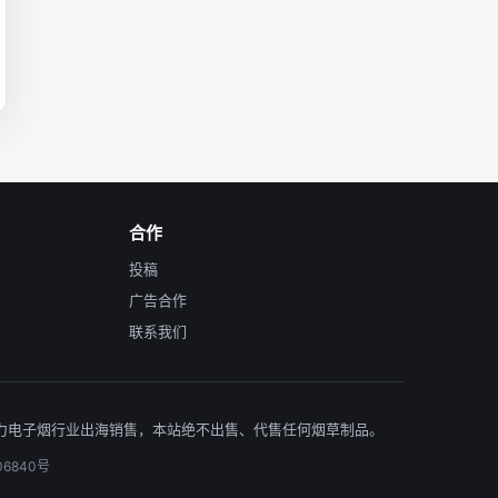
合作
投稿
广告合作
联系我们
台,助力电子烟行业出海销售，本站绝不出售、代售任何烟草制品。
06840号