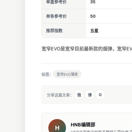
单盒参考价
35
单条参考价
50
推荐指数
五星
宽窄EVO是宽窄目前最新款的烟弹，宽窄E
标签：
宽窄EVO薄荷
Q
分享这篇文章：
微
博
HNB编辑部
H