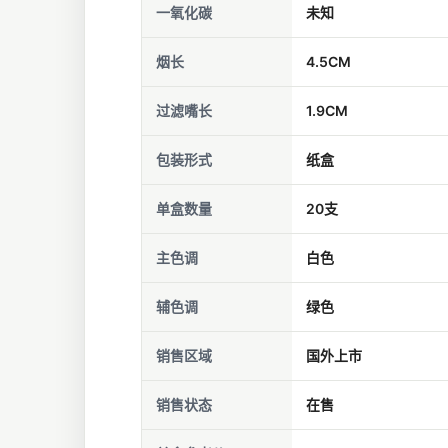
一氧化碳
未知
烟长
4.5CM
过滤嘴长
1.9CM
包装形式
纸盒
单盒数量
20支
主色调
白色
辅色调
绿色
销售区域
国外上市
销售状态
在售